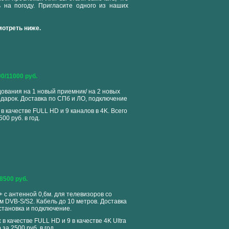
 на погоду. Пригласите одного из наших
отреть ниже.
0/11000 руб.
ования на 1 новый приемник/ на 2 новых
одарок. Доставка по СПб и ЛО, подключение
в качестве FULL HD и 9 каналов в 4K. Всего
500 руб. в год.
8500 руб.
+ с антенной 0,6м. для телевизоров со
 DVB-S/S2. Кабель до 10 метров. Доставка
становка и подключение.
 в качестве FULL HD и 9 в качестве 4K Ultra
 за 2500 руб. в год.