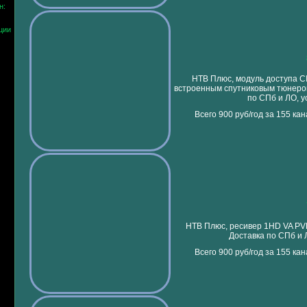
н:
ции
НТВ Плюс, модуль доступа CI
встроенным спутниковым тюнером
по СПб и ЛО, у
Всего 900 руб/год за 155 ка
НТВ Плюс, ресивер 1HD VA PVR
Доставка по СПб и 
Всего 900 руб/год за 155 ка