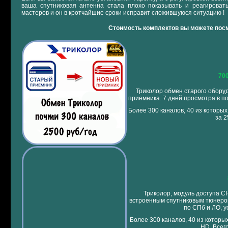
ваша спутниковая антенна стала плохо показывать и реагировать
Ы
мастеров и он в кротчайшие сроки исправит сложившуюся ситуацию !
Стоимость комплектов вы можете посм
700
Триколор обмен старого оборуд
приемника. 7 дней просмотра в п
Более 300 каналов, 40 из которых 
за 2
Триколор, модуль доступа CI
встроенным спутниковым тюнером
по СПб и ЛО, у
Более 300 каналов, 40 из которых
HD. Всего