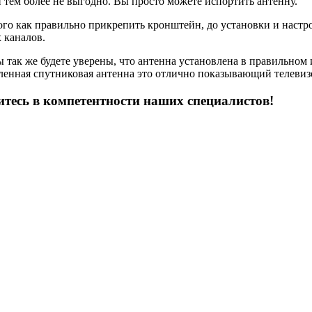
и тем более не выгодно. Вы просто можете испортить антенну.
того как правильно прикрепить кронштейн, до установки и наст
 каналов.
 так же будете уверены, что антенна установлена в правильно
енная спутниковая антенна это отлично показывающий телевизо
итесь в компетентности наших специалистов!