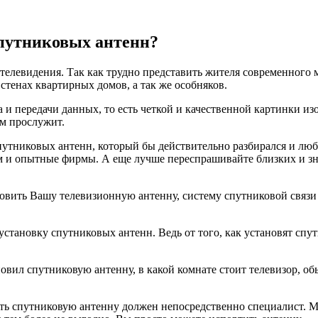
путниковых антенн?
телевидения. Так как трудно представить жителя современного м
стенах квартирных домов, а так же особняков.
 и передачи данных, то есть четкой и качественной картинки из
ам прослужит.
спутниковых антенн, который бы действительно разбирался и лю
 и опытные фирмы. А еще лучше переспрашивайте близких и зн
вить Вашу телевизионную антенну, систему спутниковой связи 
тановку спутниковых антенн. Ведь от того, как установят спут
новил спутниковую антенну, в какой комнате стоит телевизор, об
вать спутниковую антенну должен непосредственно специалист. 